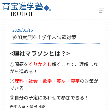
ホーム
2026/01/16
参加費無料！学年末試験対策
選べる2つの指導
個別指導
<理社マラソンとは？>
学習スタジオパーソナル
集団指導
①問題を
くりかえし
解くことで、理解しな
集団指導 小学生の方
がら進める！
集団指導 中学生の方
②
理科・社会・数学・英語・漢字
の対策が
ベネッセの英語教室 BE studio
できる！
教室紹介
③自分の予定にあわせて参加できる！
飯能教室
入間教室
小川教室
途中入室・退出可能