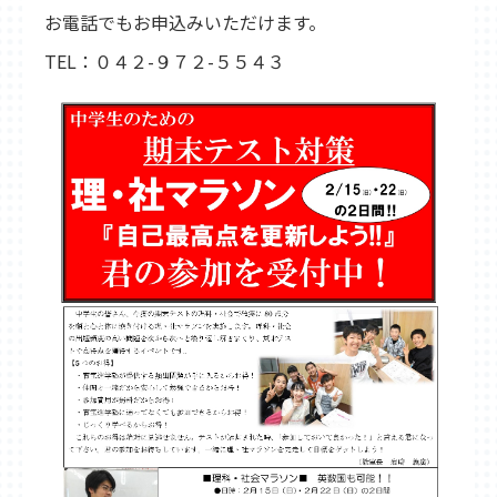
東松山教室
武蔵藤沢教室
新所沢教室
お電話でもお申込みいただけます。
育宝進学塾について
TEL：０４２-９７２-５５４３
講師紹介
生徒保護者の声
成績UP事例
入塾の流れ
各種検定試験
企業概要
よくある質問
採用情報