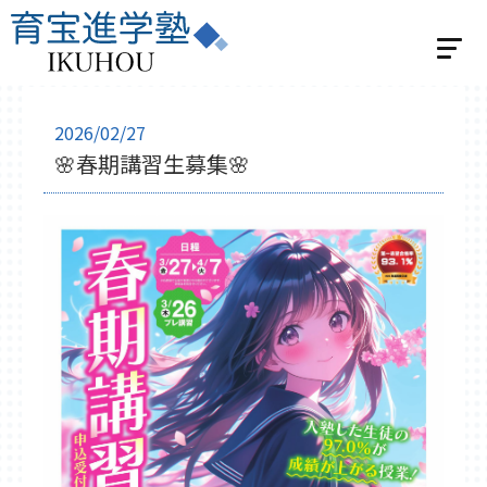
ホーム
2026/02/27
🌸春期講習生募集🌸
選べる2つの指導
個別指導
学習スタジオパーソナル
集団指導
集団指導 小学生の方
集団指導 中学生の方
ベネッセの英語教室 BE studio
教室紹介
飯能教室
入間教室
小川教室