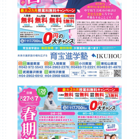
東松山教室
武蔵藤沢教室
新所沢教室
育宝進学塾について
講師紹介
生徒保護者の声
成績UP事例
入塾の流れ
各種検定試験
企業概要
よくある質問
採用情報