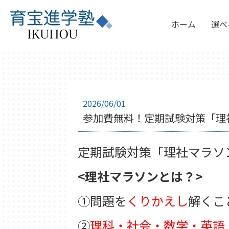
ホーム
選べ
2026/06/01
参加費無料！定期試験対策「理
定期試験対策「理社マラソ
<理社マラソンとは？>
①問題を
くりかえし
解くこ
②
理科・社会・数学・英語