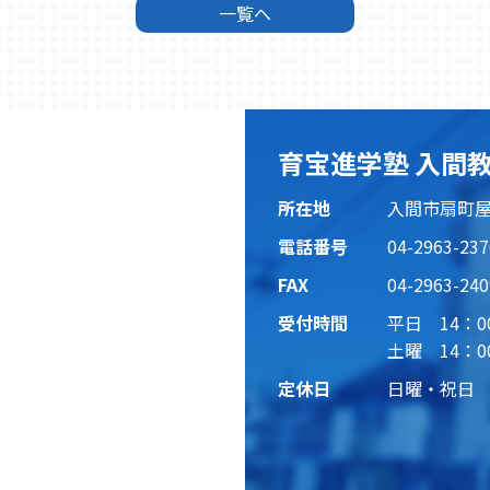
一覧へ
育宝進学塾 入間
所在地
入間市扇町屋4
電話番号
04-2963-237
FAX
04-2963-240
受付時間
平日 14：0
土曜 14：0
定休日
日曜・祝日