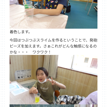
東松山教室
武蔵藤沢教室
新所沢教室
育宝進学塾について
講師紹介
生徒保護者の声
成績UP事例
入塾の流れ
各種検定試験
企業概要
着色します。
よくある質問
今回はつぶつぶスライムを作るということで、発砲
採用情報
ビーズを加えます。さぁこれがどんな触感になるの
かな・・・ ワクワク！