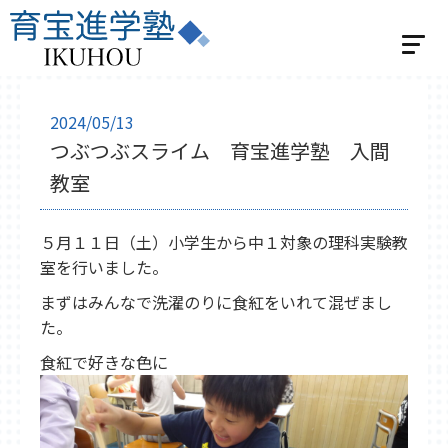
ホーム
2024/05/13
つぶつぶスライム 育宝進学塾 入間
選べる2つの指導
教室
個別指導
学習スタジオパーソナル
５月１１日（土）小学生から中１対象の理科実験教
集団指導
室を行いました。
集団指導 小学生の方
まずはみんなで洗濯のりに食紅をいれて混ぜまし
集団指導 中学生の方
た。
ベネッセの英語教室 BE studio
食紅で好きな色に
教室紹介
飯能教室
入間教室
小川教室