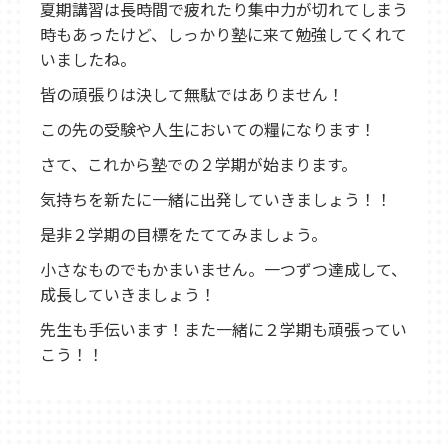
東松山教室
武蔵藤沢教室
新所沢教室
夏期講習は長時間で疲れたり集中力が切れてしまう
時もあったけど、しっかり塾に来て勉強してくれて
育宝進学塾について
いましたね。
講師紹介
生徒保護者の声
成績UP事例
皆の頑張りは決して無駄ではありません！
入塾の流れ
各種検定試験
企業概要
この先の受験や人生においての糧になります！
よくある質問
さて、これから塾での２学期が始まります。
採用情報
気持ちを新たに一緒に出発していきましょう！！
是非２学期の目標をたててみましょう。
小さなものでもかまいません。一つずつ達成して、
成長していきましょう！
先生も手伝います！また一緒に２学期も頑張ってい
こう！！