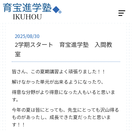
ホーム
2025/08/30
2学期スタート 育宝進学塾 入間教
選べる2つの指導
室
個別指導
学習スタジオパーソナル
皆さん、この夏期講習よく頑張りました！！
集団指導
解けなかった単元が出来るようになったり、
集団指導 小学生の方
得意な分野がより得意になった人もいると思いま
集団指導 中学生の方
す。
ベネッセの英語教室 BE studio
今年の夏は皆にとっても、先生にとっても沢山得る
教室紹介
ものがあったし、成長できた夏だったと思いま
飯能教室
入間教室
小川教室
す！！