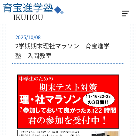
ホーム
2025/10/08
2学期期末理社マラソン 育宝進学
選べる2つの指導
塾 入間教室
個別指導
学習スタジオパーソナル
集団指導
集団指導 小学生の方
集団指導 中学生の方
ベネッセの英語教室 BE studio
教室紹介
飯能教室
入間教室
小川教室