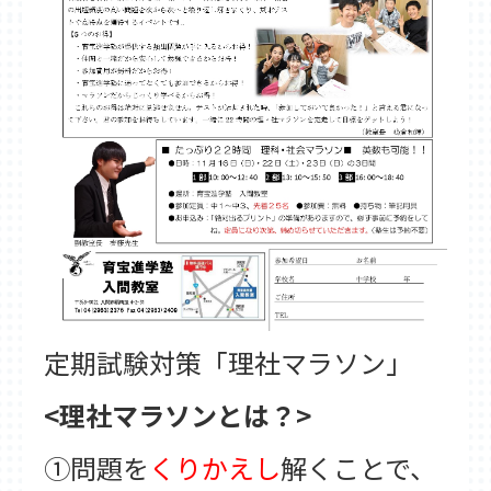
東松山教室
武蔵藤沢教室
新所沢教室
育宝進学塾について
講師紹介
生徒保護者の声
成績UP事例
入塾の流れ
各種検定試験
企業概要
よくある質問
採用情報
定期試験対策「理社マラソン」
<理社マラソンとは？>
①問題を
くりかえし
解くことで、