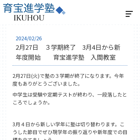
ホーム
2024/02/26
2月27日 ３学期終了 3月4日から新
選べる2つの指導
年度開始 育宝進学塾 入間教室
個別指導
学習スタジオパーソナル
2月27日(火)で塾の３学期が終了になります。今年
集団指導
度もありがとうございました。
集団指導 小学生の方
中学生は受験や定期テストが終わり、一段落したと
集団指導 中学生の方
ころでしょうか。
ベネッセの英語教室 BE studio
教室紹介
3月４日から新しい学年に塾は切り替わります。こ
飯能教室
入間教室
小川教室
うした節目でぜひ現学年の振り返りや新年度での目
標を立てましょう。