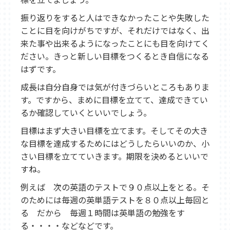
東松山教室
武蔵藤沢教室
新所沢教室
振り返りをすると人はできなかったことや失敗した
育宝進学塾について
ことに目を向けがちですが、それだけではなく、出
講師紹介
生徒保護者の声
成績UP事例
来た事や出来るようになったことにも目を向けてく
ださい。きっと新しい目標をつくるとき自信になる
入塾の流れ
各種検定試験
企業概要
はずです。
よくある質問
成長は自分自身では気が付きづらいところもありま
採用情報
す。ですから、まめに目標を立てて、達成できてい
るか確認していくといいでしょう。
目標はまず大きい目標を立てます。そしてその大き
な目標を達成するためにはどうしたらいいのか、小
さい目標を立てていきます。期限を決めるといいで
すね。
例えば 次の英語のテストで９０点以上をとる。そ
のためには毎週の英単語テストを８０点以上毎回と
る だから 毎週１時間は英単語の勉強をす
る・・・・などなどです。