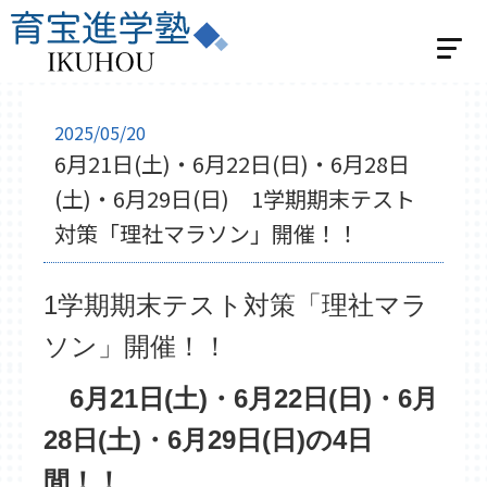
ホーム
2025/05/20
6月21日(土)・6月22日(日)・6月28日
選べる2つの指導
(土)・6月29日(日) 1学期期末テスト
個別指導
対策「理社マラソン」開催！！
学習スタジオパーソナル
集団指導
1学期期末テスト対策「理社マラ
集団指導 小学生の方
ソン」開催！！
集団指導 中学生の方
ベネッセの英語教室 BE studio
6月21日(土)・6
月22
日(日)・6月
教室紹介
28日(土)・6月29日(日)の4日
飯能教室
入間教室
小川教室
間！！