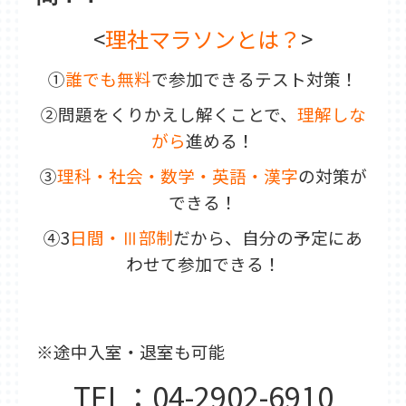
東松山教室
武蔵藤沢教室
新所沢教室
<
理社マラソンとは？
>
育宝進学塾について
講師紹介
生徒保護者の声
成績UP事例
①
誰でも無料
で参加できるテスト対策！
入塾の流れ
各種検定試験
企業概要
②問題をくりかえし解くことで、
理解しな
よくある質問
がら
進める！
採用情報
③
理科・社会・数学・英語・漢字
の対策が
できる！
④3
日間・Ⅲ部制
だから、自分の予定にあ
わせて参加できる！
※途中入室・退室も可能
TEL：04-2902-6910