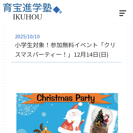
ホーム
2025/10/10
小学生対象！参加無料イベント「クリ
選べる2つの指導
スマスパーティー！」12月14日(日)
個別指導
学習スタジオパーソナル
集団指導
集団指導 小学生の方
集団指導 中学生の方
ベネッセの英語教室 BE studio
教室紹介
飯能教室
入間教室
小川教室