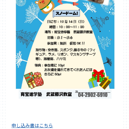
東松山教室
武蔵藤沢教室
新所沢教室
育宝進学塾について
講師紹介
生徒保護者の声
成績UP事例
入塾の流れ
各種検定試験
企業概要
よくある質問
採用情報
申し込み書はこちら