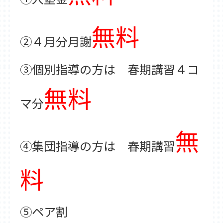
東松山教室
武蔵藤沢教室
新所沢教室
育宝進学塾について
無料
講師紹介
生徒保護者の声
成績UP事例
②４月分月謝
入塾の流れ
各種検定試験
企業概要
③個別指導の方は 春期講習４コ
よくある質問
無料
採用情報
マ分
無
④集団指導の方は 春期講習
料
➄ペア割