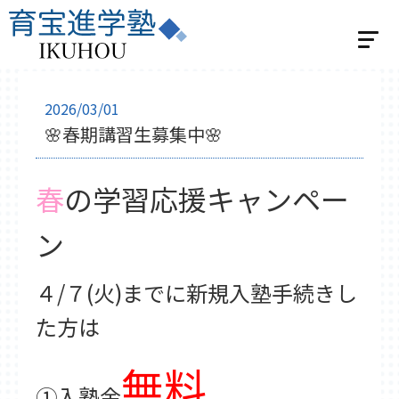
ホーム
2026/03/01
🌸春期講習生募集中🌸
選べる2つの指導
個別指導
春
の学習応援キャンペー
学習スタジオパーソナル
集団指導
ン
集団指導 小学生の方
集団指導 中学生の方
４/７(火)までに新規入塾手続きし
ベネッセの英語教室 BE studio
た方は
教室紹介
無料
飯能教室
入間教室
小川教室
①入塾金