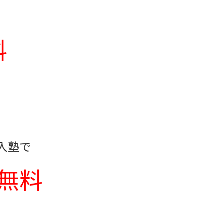
料
入塾で
無料