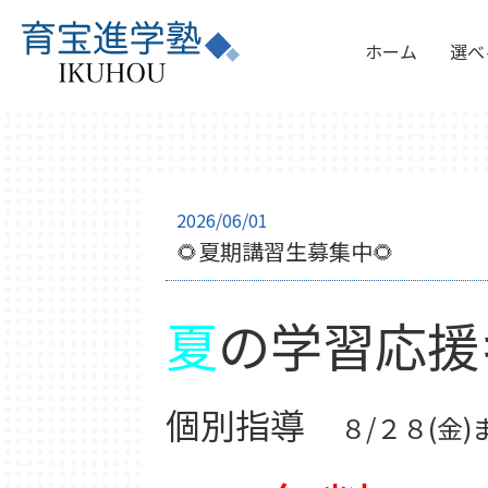
ホーム
選べ
2026/06/01
🌻夏期講習生募集中🌻
夏
の学習応援
個別指導
８/２８(金