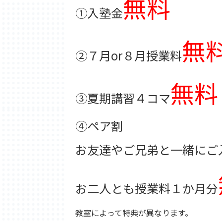
無料
①入塾金
無
②７月or８月授業料
無料
③夏期講習４コマ
④ペア割
お友達やご兄弟と一緒にご
お二人とも授業料１か月分
教室によって特典が異なります。