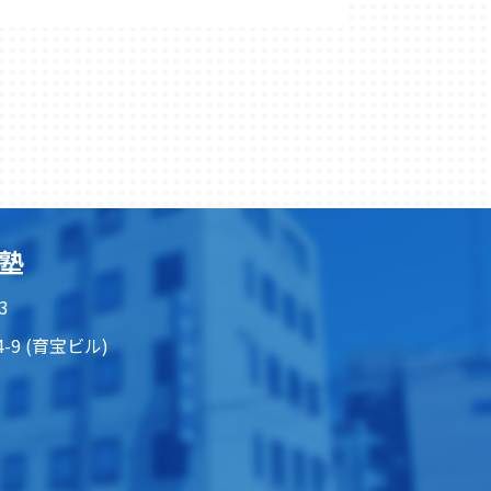
塾
3
-9 (育宝ビル)