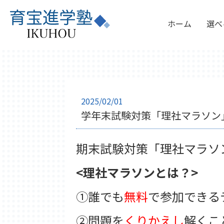
ホーム
選べ
2025/02/01
学年末試験対策「理社マラソン
期末試験対策「理社マラソ
<理社マラソンとは？>
①誰でも
無料
で参加できる
②問題を
くりかえし
解くこ