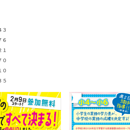
。
４３
７６
２１
７０
１０
３５