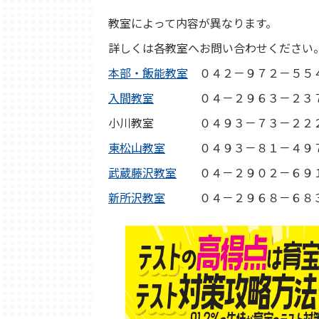
教室によって内容が異なります。
詳しくは各教室へお問い合わせください
本部・飯能教室
０４２－９７２－５５
入間教室
０４－２９６３－２３
小川教室 ０４９３－７３－２２
東松山教室
０４９３－８１－４９
武蔵藤沢教室
０４－２９０２－６９
新所沢教室
０４－２９６８－６８