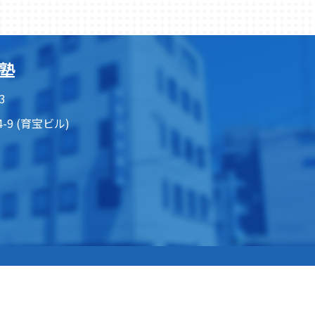
塾
3
-9 (育宝ビル)